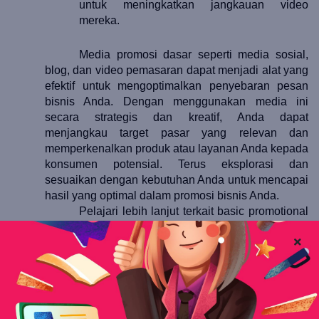
untuk meningkatkan jangkauan video 
mereka.
Media promosi dasar seperti media sosial, 
blog, dan video pemasaran dapat menjadi alat yang 
efektif untuk mengoptimalkan penyebaran pesan 
bisnis Anda. Dengan menggunakan media ini 
secara strategis dan kreatif, Anda dapat 
menjangkau target pasar yang relevan dan 
memperkenalkan produk atau layanan Anda kepada 
konsumen potensial. Terus eksplorasi dan 
sesuaikan dengan kebutuhan Anda untuk mencapai 
hasil yang optimal dalam promosi bisnis Anda.
Pelajari lebih lanjut terkait basic promotional 
media lainnya atau persiapkan diri sebagai 
wirausahawan di Akademi Marica!  Akses 
coursenya di akademi.marica.id sekarang! 
Facebook
Twitter