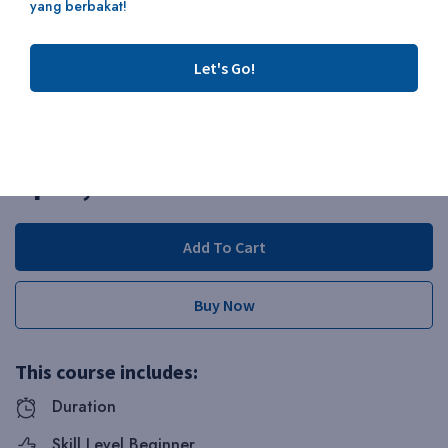
yang berbakat!
Facebook
Twitter
Let's Go!
Pinterest
Linkedin
Rp29,000.00
Add To Cart
Buy Now
This course includes:
Duration
Skill Level Beginner